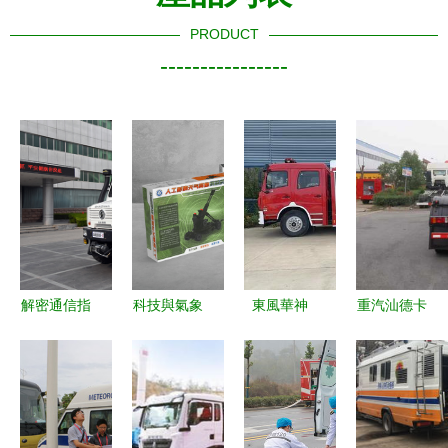
PRODUCT
----------------
解密通信指
科技與氣象
東風華神
重汽汕德卡
揮車 從硬
的趣味融合
7.7T水罐/
前四后八勾
件配置到實
從拼插模型
泡沫消防車
臂垃圾車
戰價值，讀
看現代氣象
程力集團應
城市應急保
懂應急保
應急保障體
急裝備矩陣
障的多功能