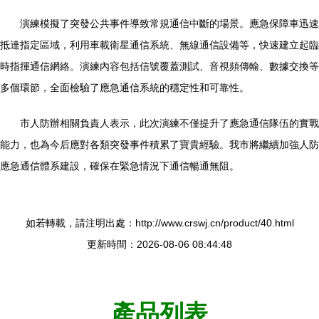
演練模擬了突發公共事件導致常規通信中斷的場景。應急保障車迅速
抵達指定區域，利用車載衛星通信系統、無線通信設備等，快速建立起臨
時指揮通信網絡。演練內容包括信號覆蓋測試、音視頻傳輸、數據交換等
多個環節，全面檢驗了應急通信系統的穩定性和可靠性。
市人防辦相關負責人表示，此次演練不僅提升了應急通信隊伍的實戰
能力，也為今后應對各類突發事件積累了寶貴經驗。我市將繼續加強人防
應急通信體系建設，確保在緊急情況下通信暢通無阻。
如若轉載，請注明出處：http://www.crswj.cn/product/40.html
更新時間：2026-08-06 08:44:48
產品列表