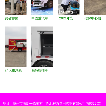
障“關鍵力
系
中的城市守
利器
量”
護者
跨省聯動，
中國重汽華
2021年安
信保中心機
科技賦能
威 以卓越
徽省天然氣
動指揮車圓
廣東與重慶
產品與服
長輸管道安
滿完成省內
氣象決策服
務，賦能應
全事故應急
拉練任務，
務APP及應
急產業，鑄
演練 實戰
應急指揮能
急保障車的
就堅實應急
檢驗，筑牢
力再上新臺
協同發展
保障車力量
能源安全防
階
線
24人重汽豪
應急指揮車
沃應急保障
防汛救險與
雙擴展宿營
消防應急的
車 多功能
移動指揮中
指揮與后勤
心
地址：隨州市南郊平原崗村（湖北程力專用汽車有限公司內8325號）
保障一體化